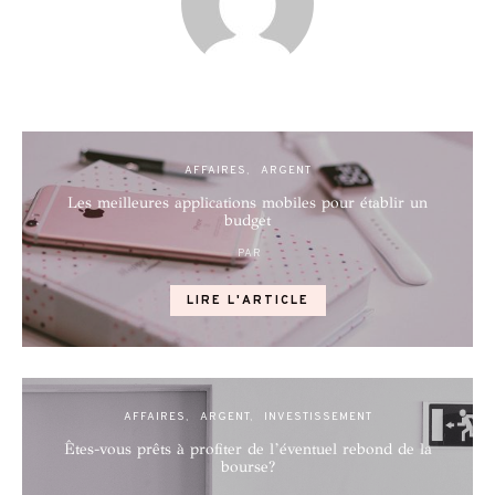
AFFAIRES
ARGENT
Les meilleures applications mobiles pour établir un
budget
PAR
POSTED
ON
LIRE L'ARTICLE
AFFAIRES
ARGENT
INVESTISSEMENT
Êtes-vous prêts à profiter de l’éventuel rebond de la
bourse?