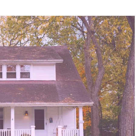
POSTED
ON