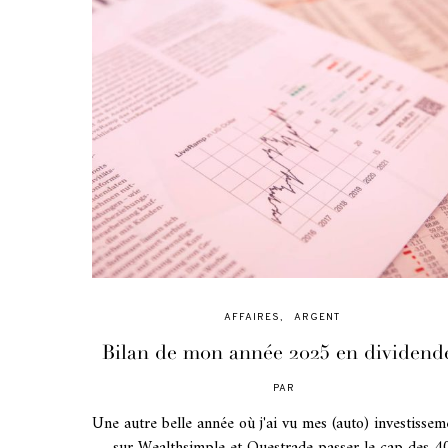
AFFAIRES
ARGENT
Bilan de mon année 2025 en dividend
PAR
POSTED
ON
Une autre belle année où j'ai vu mes (auto) investissem