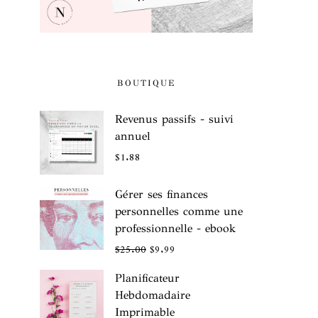
BOUTIQUE
Revenus passifs - suivi
annuel
$
1.88
Gérer ses finances
personnelles comme une
professionnelle - ebook
$
25.00
$
9.99
Planificateur
Hebdomadaire
Imprimable