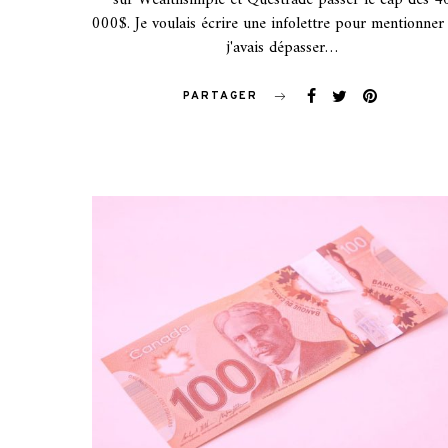
sur Wealthsimple et Questrade passer le cap des 4
000$. Je voulais écrire une infolettre pour mentionner
j'avais dépasser…
PARTAGER