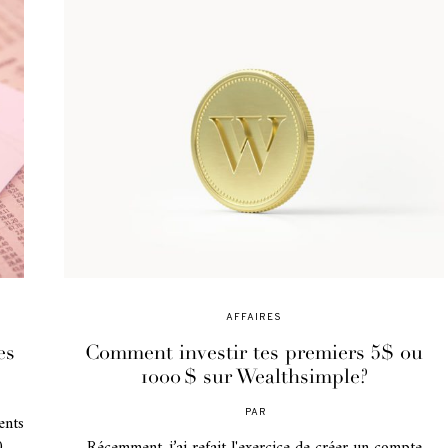
AFFAIRES
es
Comment investir tes premiers 5$ ou
1000 $ sur Wealthsimple?
PAR
ents
POSTED
ON