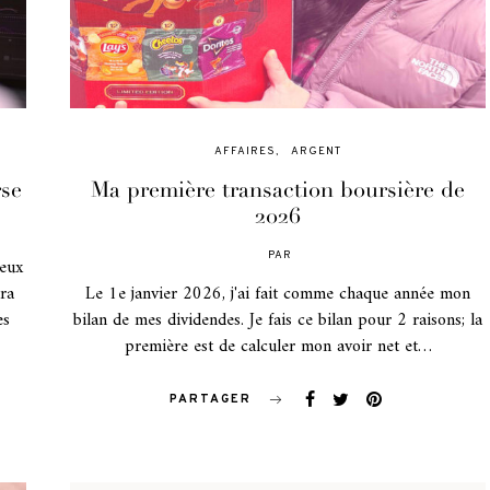
AFFAIRES
ARGENT
rse
Ma première transaction boursière de
2026
PAR
reux
POSTED
ON
ra
Le 1e janvier 2026, j'ai fait comme chaque année mon
es
bilan de mes dividendes. Je fais ce bilan pour 2 raisons; la
première est de calculer mon avoir net et…
PARTAGER