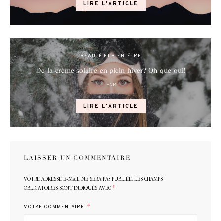
LIRE L'ARTICLE
BEAUTÉ ET BIEN-ÊTRE
De la crème solaire en plein hiver? Oh que oui!
PAR
POSTED
ON
LIRE L'ARTICLE
LAISSER UN COMMENTAIRE
VOTRE ADRESSE E-MAIL NE SERA PAS PUBLIÉE.
LES CHAMPS
*
OBLIGATOIRES SONT INDIQUÉS AVEC
*
VOTRE COMMENTAIRE