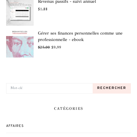
Revenus passifs - suivi annuel
$
1.88
Gérer ses finances personnelles comme une
professionnelle - ebook
$
25.00
$
9.99
RECHERCHER POUR:
RECHERCHER
CATÉGORIES
AFFAIRES