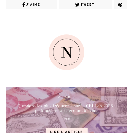
J'AIME
TWEET
AFFAIRES
Questions les plus fréquentes sur le CELI en 2026 :
plafonds, retraits, erreurs à éviter
PAR
POSTED
ON
LIRE L'ARTICLE