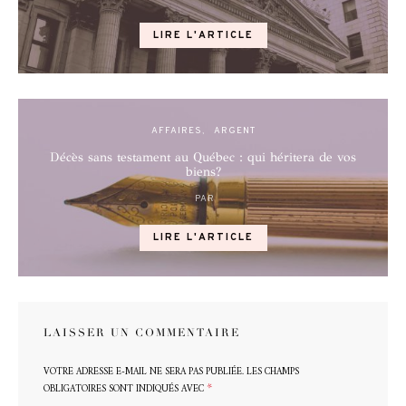
POSTED
ON
LIRE L'ARTICLE
AFFAIRES
ARGENT
Décès sans testament au Québec : qui héritera de vos
biens?
PAR
POSTED
ON
LIRE L'ARTICLE
LAISSER UN COMMENTAIRE
VOTRE ADRESSE E-MAIL NE SERA PAS PUBLIÉE.
LES CHAMPS
*
OBLIGATOIRES SONT INDIQUÉS AVEC