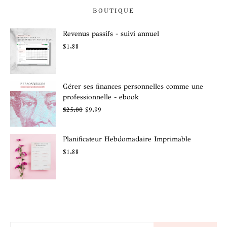
BOUTIQUE
Revenus passifs - suivi annuel
$
1.88
Gérer ses finances personnelles comme une
professionnelle - ebook
$
25.00
$
9.99
Planificateur Hebdomadaire Imprimable
$
1.88
RECHERCHER POUR: